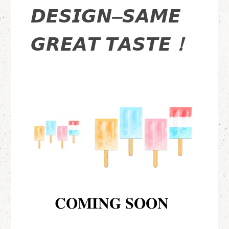
𝘿𝙀𝙎𝙄𝙂𝙉
𝙎𝘼𝙈𝙀
–
𝙂𝙍𝙀𝘼𝙏 𝙏𝘼𝙎𝙏𝙀
！
𝐂𝐎𝐌𝐈𝐍𝐆 𝐒𝐎𝐎𝐍