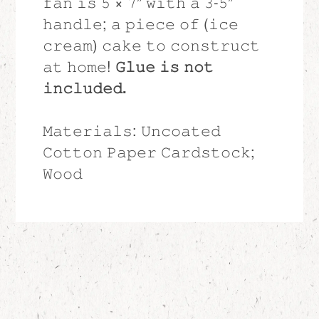
𝚏𝚊𝚗 𝚒𝚜 𝟻 × 𝟽” 𝚠𝚒𝚝𝚑 𝚊 𝟹-𝟻”
𝚑𝚊𝚗𝚍𝚕𝚎; 𝚊 𝚙𝚒𝚎𝚌𝚎 𝚘𝚏 (𝚒𝚌𝚎
𝚌𝚛𝚎𝚊𝚖) 𝚌𝚊𝚔𝚎 𝚝𝚘 𝚌𝚘𝚗𝚜𝚝𝚛𝚞𝚌𝚝
𝚊𝚝 𝚑𝚘𝚖𝚎!
𝙶𝚕𝚞𝚎 𝚒𝚜 𝚗𝚘𝚝
𝚒𝚗𝚌𝚕𝚞𝚍𝚎𝚍.
𝙼𝚊𝚝𝚎𝚛𝚒𝚊𝚕𝚜: 𝚄𝚗𝚌𝚘𝚊𝚝𝚎𝚍
𝙲𝚘𝚝𝚝𝚘𝚗 𝙿𝚊𝚙𝚎𝚛 𝙲𝚊𝚛𝚍𝚜𝚝𝚘𝚌𝚔;
𝚆𝚘𝚘𝚍