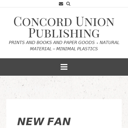
Skip
to
content
Concord Union
Publishing
𝘗𝘙𝘐𝘕𝘛𝘚 𝘈𝘕𝘋 𝘉𝘖𝘖𝘒𝘚 𝘈𝘕𝘋 𝘗𝘈𝘗𝘌𝘙 𝘎𝘖𝘖𝘋𝘚 ⬩ 𝘕𝘈𝘛𝘜𝘙𝘈𝘓
𝘔𝘈𝘛𝘌𝘙𝘐𝘈𝘓 – 𝘔𝘐𝘕𝘐𝘔𝘈𝘓 𝘗𝘓𝘈𝘚𝘛𝘐𝘊𝘚
𝐅𝐚𝐧𝐧𝐲 𝐁𝐚𝐫𝐬
𝙉𝙀𝙒 𝙁𝘼𝙉