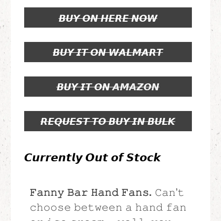
𝘽𝙐𝙔 𝙊𝙉 𝙃𝙀𝙍𝙀 𝙉𝙊𝙒
𝘽𝙐𝙔 𝙄𝙏 𝙊𝙉 𝙒𝘼𝙇𝙈𝘼𝙍𝙏
𝘽𝙐𝙔 𝙄𝙏 𝙊𝙉
𝘼𝙈𝘼𝙕𝙊𝙉
𝙍𝙀𝙌𝙐𝙀𝙎𝙏 𝙏𝙊 𝘽𝙐𝙔 𝙄𝙉 𝘽𝙐𝙇𝙆
𝘾𝙪𝙧𝙧𝙚𝙣𝙩𝙡𝙮 𝙊𝙪𝙩 𝙤𝙛 𝙎𝙩𝙤𝙘𝙠
𝙵𝚊𝚗𝚗𝚢 𝙱𝚊𝚛 𝙷𝚊𝚗𝚍 𝙵𝚊𝚗𝚜.
𝙲𝚊𝚗’𝚝
𝚌𝚑𝚘𝚘𝚜𝚎 𝚋𝚎𝚝𝚠𝚎𝚎𝚗 𝚊 𝚑𝚊𝚗𝚍 𝚏𝚊𝚗