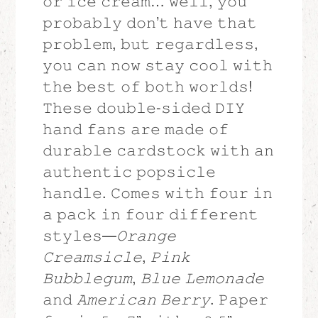
𝚘𝚛 𝚒𝚌𝚎 𝚌𝚛𝚎𝚊𝚖… 𝚠𝚎𝚕𝚕, 𝚢𝚘𝚞
𝚙𝚛𝚘𝚋𝚊𝚋𝚕𝚢 𝚍𝚘𝚗’𝚝 𝚑𝚊𝚟𝚎 𝚝𝚑𝚊𝚝
𝚙𝚛𝚘𝚋𝚕𝚎𝚖, 𝚋𝚞𝚝 𝚛𝚎𝚐𝚊𝚛𝚍𝚕𝚎𝚜𝚜,
𝚢𝚘𝚞 𝚌𝚊𝚗 𝚗𝚘𝚠 𝚜𝚝𝚊𝚢 𝚌𝚘𝚘𝚕 𝚠𝚒𝚝𝚑
𝚝𝚑𝚎 𝚋𝚎𝚜𝚝 𝚘𝚏 𝚋𝚘𝚝𝚑 𝚠𝚘𝚛𝚕𝚍𝚜!
𝚃𝚑𝚎𝚜𝚎 𝚍𝚘𝚞𝚋𝚕𝚎-𝚜𝚒𝚍𝚎𝚍 𝙳𝙸𝚈
𝚑𝚊𝚗𝚍 𝚏𝚊𝚗𝚜 𝚊𝚛𝚎 𝚖𝚊𝚍𝚎 𝚘𝚏
𝚍𝚞𝚛𝚊𝚋𝚕𝚎 𝚌𝚊𝚛𝚍𝚜𝚝𝚘𝚌𝚔 𝚠𝚒𝚝𝚑 𝚊𝚗
𝚊𝚞𝚝𝚑𝚎𝚗𝚝𝚒𝚌 𝚙𝚘𝚙𝚜𝚒𝚌𝚕𝚎
𝚑𝚊𝚗𝚍𝚕𝚎. 𝙲𝚘𝚖𝚎𝚜 𝚠𝚒𝚝𝚑 𝚏𝚘𝚞𝚛 𝚒𝚗
𝚊 𝚙𝚊𝚌𝚔 𝚒𝚗 𝚏𝚘𝚞𝚛 𝚍𝚒𝚏𝚏𝚎𝚛𝚎𝚗𝚝
𝚜𝚝𝚢𝚕𝚎𝚜—
𝙾𝚛𝚊𝚗𝚐𝚎
𝙲𝚛𝚎𝚊𝚖𝚜𝚒𝚌𝚕𝚎
,
𝙿𝚒𝚗𝚔
𝙱𝚞𝚋𝚋𝚕𝚎𝚐𝚞𝚖
,
𝙱𝚕𝚞𝚎 𝙻𝚎𝚖𝚘𝚗𝚊𝚍𝚎
𝚊𝚗𝚍
𝙰𝚖𝚎𝚛𝚒𝚌𝚊𝚗 𝙱𝚎𝚛𝚛𝚢
. 𝙿𝚊𝚙𝚎𝚛